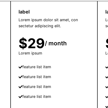
label
l
Lorem ipsum dolor sit amet, con
L
sectetur adipiscing elit.
s
$29
/ month
Lorem ipsum
L
feature list item
feature list item
feature list item
feature list item