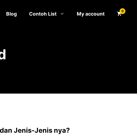
0
Blog
Contoh List
My account
d
 dan Jenis-Jenis nya?