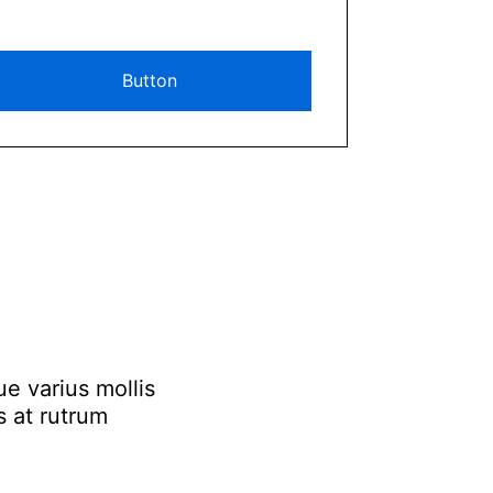
Button
ue varius mollis
s at rutrum