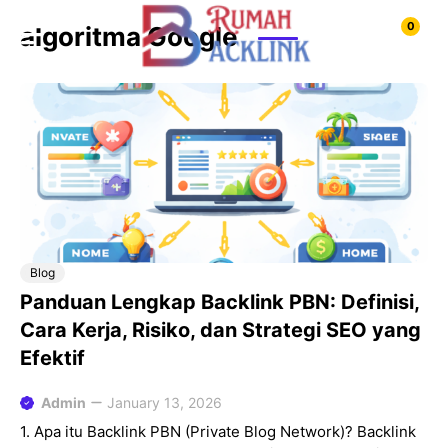
Skip
0
algoritma Google
to
content
Blog
Panduan Lengkap Backlink PBN: Definisi,
Cara Kerja, Risiko, dan Strategi SEO yang
Efektif
Admin
January 13, 2026
1. Apa itu Backlink PBN (Private Blog Network)? Backlink