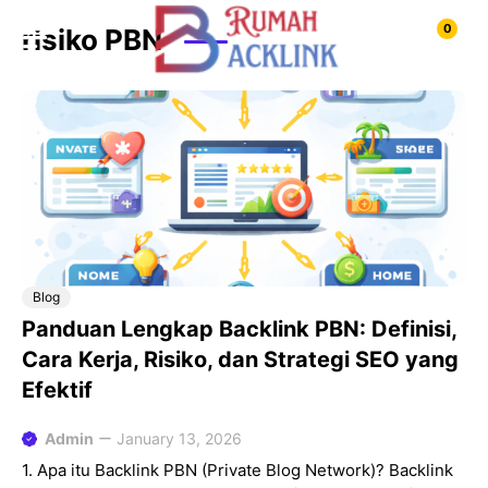
Skip
0
risiko PBN
to
content
Blog
Panduan Lengkap Backlink PBN: Definisi,
Cara Kerja, Risiko, dan Strategi SEO yang
Efektif
Admin
January 13, 2026
1. Apa itu Backlink PBN (Private Blog Network)? Backlink