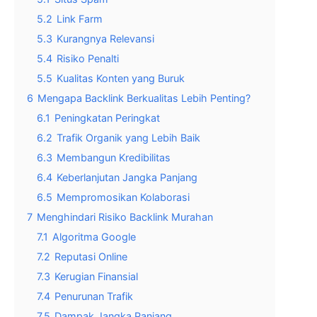
5.2
Link Farm
5.3
Kurangnya Relevansi
5.4
Risiko Penalti
5.5
Kualitas Konten yang Buruk
6
Mengapa Backlink Berkualitas Lebih Penting?
6.1
Peningkatan Peringkat
6.2
Trafik Organik yang Lebih Baik
6.3
Membangun Kredibilitas
6.4
Keberlanjutan Jangka Panjang
6.5
Mempromosikan Kolaborasi
7
Menghindari Risiko Backlink Murahan
7.1
Algoritma Google
7.2
Reputasi Online
7.3
Kerugian Finansial
7.4
Penurunan Trafik
7.5
Dampak Jangka Panjang