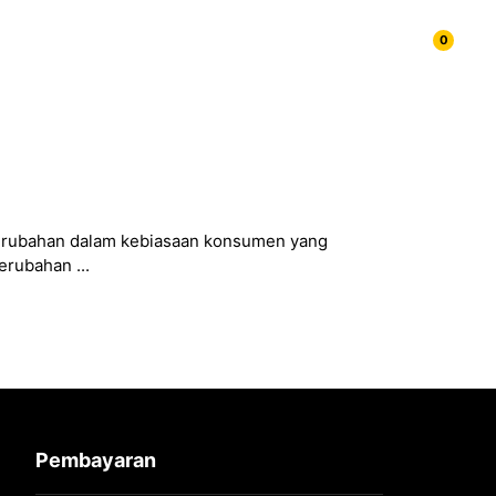
0
Blog
Contoh List
My account
perubahan dalam kebiasaan konsumen yang
erubahan ...
Pembayaran