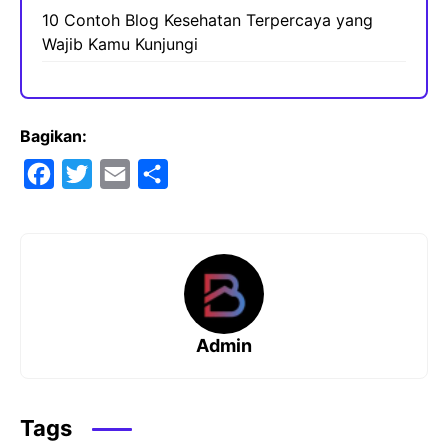
10 Contoh Blog Kesehatan Terpercaya yang
Wajib Kamu Kunjungi
Bagikan:
F
T
E
S
a
w
m
h
c
i
a
a
e
t
i
r
b
t
l
e
o
e
Admin
o
r
k
Tags