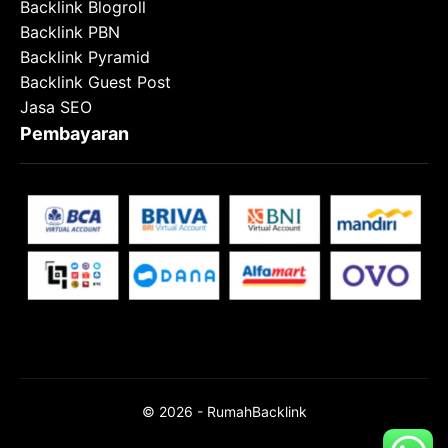
Backlink Blogroll
Backlink PBN
Backlink Pyramid
Backlink Guest Post
Jasa SEO
Pembayaran
© 2026 - RumahBacklink