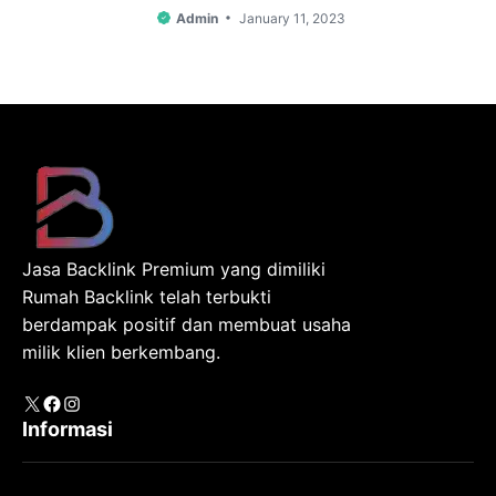
Admin
January 11, 2023
Jasa Backlink Premium yang dimiliki
Rumah Backlink telah terbukti
berdampak positif dan membuat usaha
milik klien berkembang.
X
Facebook
Instagram
Informasi