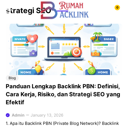
Skip
0
strategi SEO
to
content
Blog
Panduan Lengkap Backlink PBN: Definisi,
Cara Kerja, Risiko, dan Strategi SEO yang
Efektif
Admin
January 13, 2026
1. Apa itu Backlink PBN (Private Blog Network)? Backlink