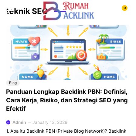
Skip
0
teknik SEO
to
content
Blog
Panduan Lengkap Backlink PBN: Definisi,
Cara Kerja, Risiko, dan Strategi SEO yang
Efektif
Admin
January 13, 2026
1. Apa itu Backlink PBN (Private Blog Network)? Backlink