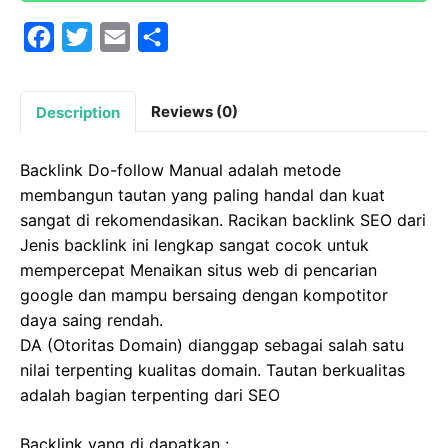
F
T
E
S
a
w
m
h
c
i
a
a
Reviews (0)
Description
e
t
i
r
b
t
l
e
Backlink Do-follow Manual adalah metode
o
e
membangun tautan yang paling handal dan kuat
o
r
sangat di rekomendasikan. Racikan backlink SEO dari
Jenis backlink ini lengkap sangat cocok untuk
k
mempercepat Menaikan situs web di pencarian
google dan mampu bersaing dengan kompotitor
daya saing rendah.
DA (Otoritas Domain) dianggap sebagai salah satu
nilai terpenting kualitas domain. Tautan berkualitas
adalah bagian terpenting dari SEO
Backlink yang di dapatkan :