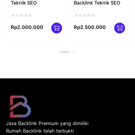
Teknik SEO
Backlink Teknik SEO
0
0
o
o
Rp
2.000.000
Rp
2.500.000
u
u
t
t
o
o
f
f
5
5
Jasa Backlink Premium yang dimiliki
Rumah Backlink telah terbukti