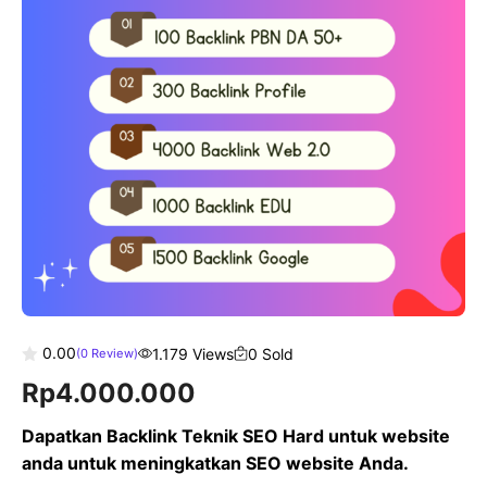
0.00
1.179 Views
0 Sold
(
0
Review)
0
Rp
4.000.000
o
u
t
Dapatkan Backlink Teknik SEO Hard untuk website
o
f
anda untuk meningkatkan SEO website Anda.
5