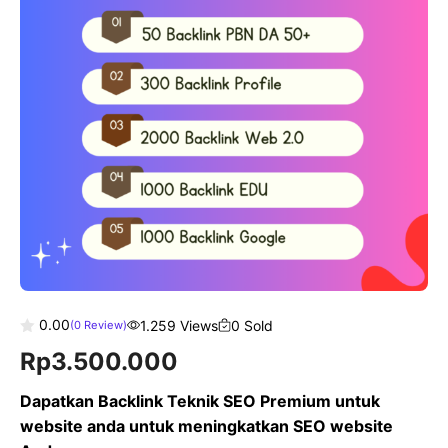
0.00
1.259 Views
0 Sold
(
0
Review)
0
Rp
3.500.000
o
u
t
Dapatkan Backlink Teknik SEO Premium untuk
o
f
website anda untuk meningkatkan SEO website
5