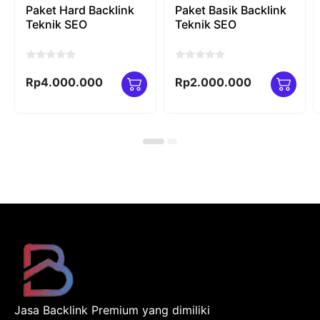
Paket Hard Backlink
Paket Basik Backlink
Teknik SEO
Teknik SEO
0
0
o
o
Rp
4.000.000
Rp
2.000.000
u
u
t
t
o
o
f
f
5
5
Jasa Backlink Premium yang dimiliki