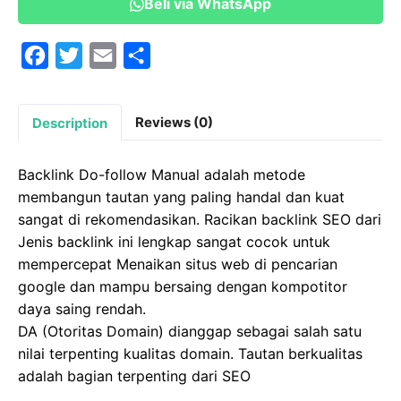
Beli via WhatsApp
quantity
F
T
E
S
a
w
m
h
c
i
a
a
Reviews (0)
Description
e
t
i
r
b
t
l
e
Backlink Do-follow Manual adalah metode
o
e
membangun tautan yang paling handal dan kuat
o
r
sangat di rekomendasikan. Racikan backlink SEO dari
Jenis backlink ini lengkap sangat cocok untuk
k
mempercepat Menaikan situs web di pencarian
google dan mampu bersaing dengan kompotitor
daya saing rendah.
DA (Otoritas Domain) dianggap sebagai salah satu
nilai terpenting kualitas domain. Tautan berkualitas
adalah bagian terpenting dari SEO